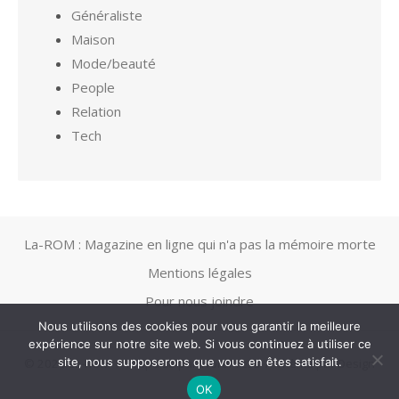
Généraliste
Maison
Mode/beauté
People
Relation
Tech
La-ROM : Magazine en ligne qui n'a pas la mémoire morte
Mentions légales
Pour nous joindre
Nous utilisons des cookies pour vous garantir la meilleure
expérience sur notre site web. Si vous continuez à utiliser ce
site, nous supposerons que vous en êtes satisfait.
© 2026 La-ROM
/
Propulsé par WordPress
/
Thème par Design
Lab
OK