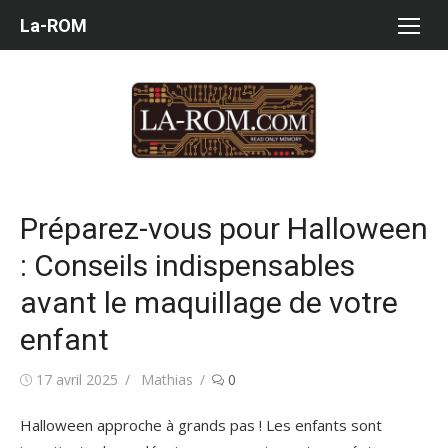
Aller
La-ROM
au
contenu
Préparez-vous pour Halloween
: Conseils indispensables
avant le maquillage de votre
enfant
Publié
Auteur/autrice
17 avril 2025
Mathias
0
le
Halloween approche à grands pas ! Les enfants sont