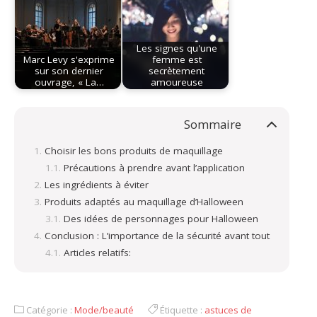
Les signes qu'une
Marc Levy s'exprime
femme est
sur son dernier
secrètement
ouvrage, « La…
amoureuse
Sommaire
Choisir les bons produits de maquillage
Précautions à prendre avant l’application
Les ingrédients à éviter
Produits adaptés au maquillage d’Halloween
Des idées de personnages pour Halloween
Conclusion : L’importance de la sécurité avant tout
Articles relatifs:
Catégorie :
Mode/beauté
Étiquette :
astuces de