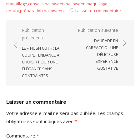
maquillage
,
conseils halloween
,
halloween
,
maquillage
enfant
,
préparation halloween
Laisser un commentaire
Navigation
Publication
Publication suivante
précédente
de
DAURADE EN
l’article
CARPACCIO : UNE
LE « HUSH CUT » : LA
DÉLICIEUSE
COUPE TENDANCE À
EXPÉRIENCE
CHOISIR POUR UNE
GUSTATIVE
ÉLÉGANCE SANS
CONTRAINTES
Laisser un commentaire
Votre adresse e-mail ne sera pas publiée.
Les champs
obligatoires sont indiqués avec
*
Commentaire
*