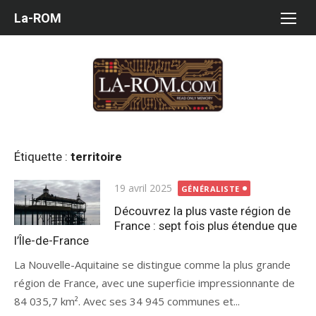
Aller
La-ROM
au
contenu
Étiquette :
territoire
Publié
19 avril 2025
GÉNÉRALISTE
le
Découvrez la plus vaste région de
France : sept fois plus étendue que
l’Île-de-France
La Nouvelle-Aquitaine se distingue comme la plus grande
région de France, avec une superficie impressionnante de
84 035,7 km². Avec ses 34 945 communes et...