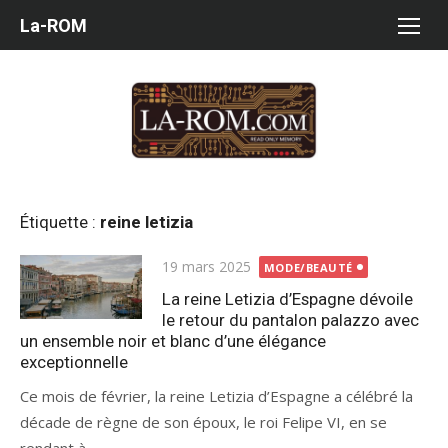
Aller
La-ROM
au
contenu
Étiquette :
reine letizia
Publié
19 mars 2025
MODE/BEAUTÉ
le
La reine Letizia d’Espagne dévoile
le retour du pantalon palazzo avec
un ensemble noir et blanc d’une élégance
exceptionnelle
Ce mois de février, la reine Letizia d’Espagne a célébré la
décade de règne de son époux, le roi Felipe VI, en se
rendant à...