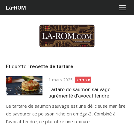
Aller
La-ROM
au
contenu
Étiquette :
recette de tartare
Publié
1 mars 2025
FOOD
le
Tartare de saumon sauvage
agrémenté d’avocat tendre
Le tartare de saumon sauvage est une délicieuse manière
de savourer ce poisson riche en oméga-3. Combiné à
l’avocat tendre, ce plat offre une texture...