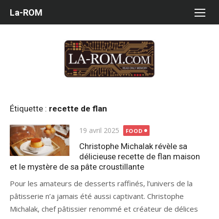
Aller
La-ROM
au
contenu
Étiquette :
recette de flan
Publié
19 avril 2025
FOOD
le
Christophe Michalak révèle sa
délicieuse recette de flan maison
et le mystère de sa pâte croustillante
Pour les amateurs de desserts raffinés, l’univers de la
pâtisserie n’a jamais été aussi captivant. Christophe
Michalak, chef pâtissier renommé et créateur de délices