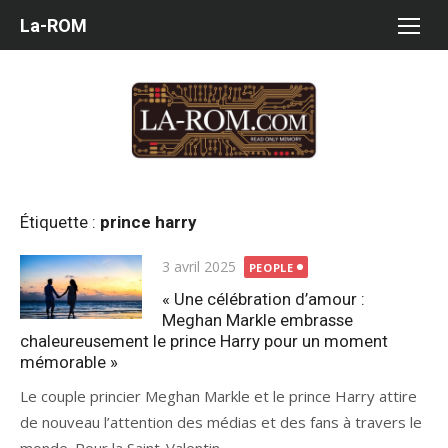
Aller
La-ROM
au
contenu
Étiquette :
prince harry
Publié
3 avril 2025
PEOPLE
le
« Une célébration d’amour :
Meghan Markle embrasse
chaleureusement le prince Harry pour un moment
mémorable »
Le couple princier Meghan Markle et le prince Harry attire
de nouveau l’attention des médias et des fans à travers le
monde. Pour la Saint-Valentin,...