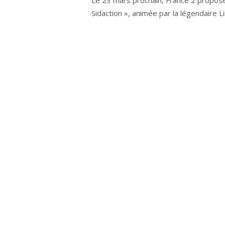
Le 23 mars prochain, France 2 propose
Sidaction », animée par la légendaire Li