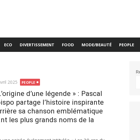
ECO
DIVERTISSEMENT
FOOD
MODE/BEAUTÉ
PEOPLE
R
ié
vril 2025
PEOPLE
L’origine d’une légende » : Pascal
ispo partage l’histoire inspirante
rrière sa chanson emblématique
ant les plus grands noms de la