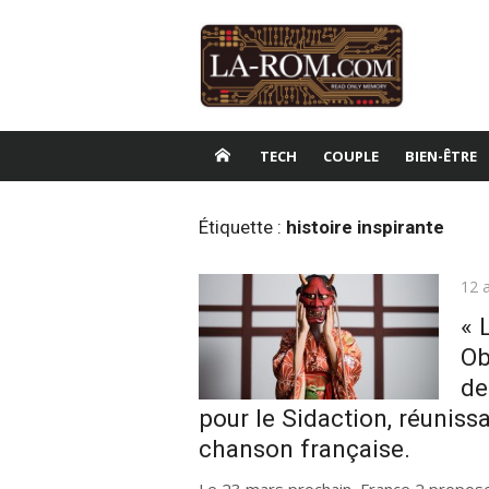
Aller
au
contenu
TECH
COUPLE
BIEN-ÊTRE
Étiquette :
histoire inspirante
Publ
12 a
le
« 
Ob
de
pour le Sidaction, réuniss
chanson française.