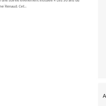
 une soirée événement intitulée « Les 30 ans du
ne Renaud. Cet...
A