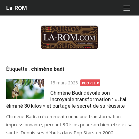
Aller
La-ROM
au
contenu
Étiquette :
chimène badi
Publié
15 mars 2025
PEOPLE
le
Chimène Badi dévoile son
incroyable transformation : « J’ai
éliminé 30 kilos » et partage le secret de sa réussite
Chimène Badi a récemment connu une transformation
impressionnante, perdant 30 kilos pour son bien-être et sa
santé. Depuis ses débuts dans Pop Stars en 2002,...