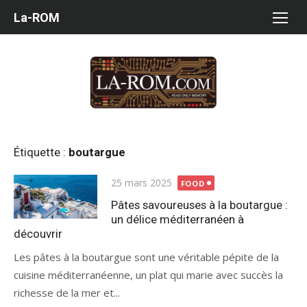
Aller
La-ROM
au
contenu
Étiquette :
boutargue
Publié
25 mars 2025
FOOD
le
Pâtes savoureuses à la boutargue :
un délice méditerranéen à
découvrir
Les pâtes à la boutargue sont une véritable pépite de la
cuisine méditerranéenne, un plat qui marie avec succès la
richesse de la mer et...