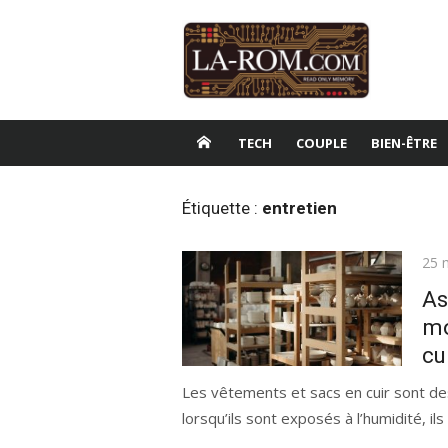
Aller
au
contenu
TECH
COUPLE
BIEN-ÊTRE
Étiquette :
entretien
Publ
25 
le
As
mo
cu
Les vêtements et sacs en cuir sont de
lorsqu’ils sont exposés à l’humidité, i