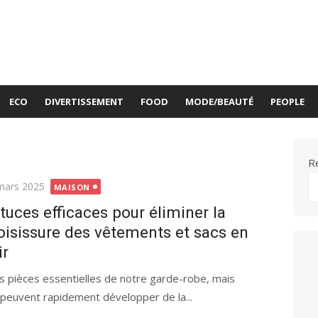
ECO
DIVERTISSEMENT
FOOD
MODE/BEAUTÉ
PEOPLE
R
ié
mars 2025
MAISON
tuces efficaces pour éliminer la
isissure des vêtements et sacs en
ir
s pièces essentielles de notre garde-robe, mais
ls peuvent rapidement développer de la...